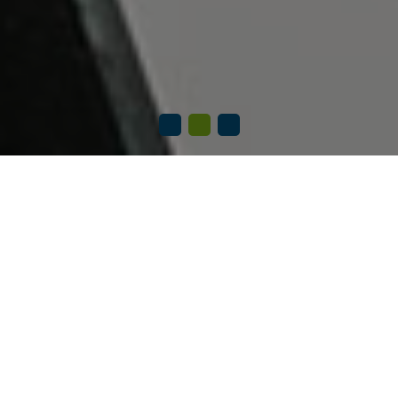
1
2
3
O NAMA
Ordinacija “Prof. dr Fahrudin Smajlović” je osnovana 2008. godine
s ciljem da se pacijentima osigura dostupnost vrhunske
ultrazvučne dijagnostike. Ljekarski tim pruža širok spektar usluga
iz oblasti ultrazvučne dijagnostike koristeći najsavremenije
aparate u Bosni i Hercegovini. Od 2021, Isti tim nastavlja sa radom
sa promjenom naziva ordinacije u “Dr Ajdin Smajlović “.
Dugogodišnje iskustvo, profesionalost i posvećenost pacijentu
čine našu ustanovu prepoznatljivom i razlog su zbog čega nam